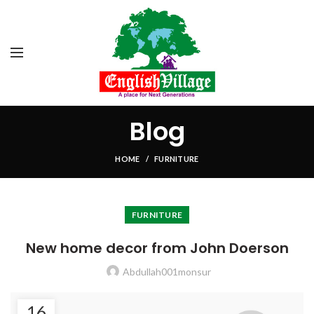
Blog
HOME
FURNITURE
FURNITURE
New home decor from John Doerson
Abdullah001monsur
16